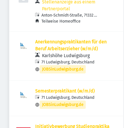
Stellenanzeige aus einem
Partnerportal
Anton-Schmidt-Straße, 71332
Waiblingen, Deutschland
Teilweise Homeoffice
Anerkennungspraktikanten für den
Beruf Arbeitserzieher (w/m/d)
Karlshöhe Ludwigsburg
71 Ludwigsburg, Deutschland
JOBSinLudwigsburg.de
Semesterpraktikant (w/m/d)
71 Ludwigsburg, Deutschland
JOBSinLudwigsburg.de
Initiativbewerbung Studienpraktika