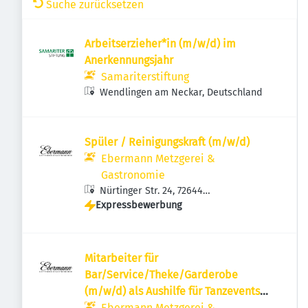
Suche zurücksetzen
Arbeitserzieher*in (m/w/d) im
Anerkennungsjahr
Samariterstiftung
Wendlingen am Neckar, Deutschland
Spüler / Reinigungskraft (m/w/d)
Ebermann Metzgerei &
Gastronomie
Nürtinger Str. 24, 72644
Expressbewerbung
Oberboihingen, Deutschland
Mitarbeiter für
Bar/Service/Theke/Garderobe
(m/w/d) als Aushilfe für Tanzevents
und Caterings
Ebermann Metzgerei &