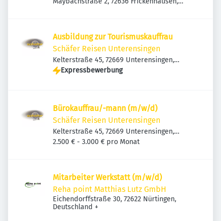
Maybachstraße 2, 72636 Frickenhausen,
Deutschland
Ausbildung zur Tourismuskauffrau
Schäfer Reisen Unterensingen
Kelterstraße 45, 72669 Unterensingen,
Deutschland
Expressbewerbung
Bürokauffrau/-mann (m/w/d)
Schäfer Reisen Unterensingen
Kelterstraße 45, 72669 Unterensingen,
Deutschland
2.500 € - 3.000 € pro Monat
Mitarbeiter Werkstatt (m/w/d)
Reha point Matthias Lutz GmbH
Eichendorffstraße 30, 72622 Nürtingen,
Deutschland
+