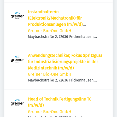
Instandhalter:in
(Elektronik/Mechatronik) für
Produktionsanlagen (m/w/d)
ktionsanlagen für die Nachtschicht
Greiner Bio-One GmbH
(m/w/d)
Maybachstraße 2, 72636 Frickenhausen,
Deutschland
Anwendungstechniker, Fokus Spritzguss
für Industrialisierungsprojekte in der
Medizintechnik (m/w/d)
Greiner Bio-One GmbH
Maybachstraße 2, 72636 Frickenhausen,
Deutschland
Head of Technik Fertigungsline TC
(m/w/d)
Greiner Bio-One GmbH