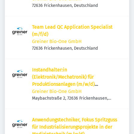
72636 Frickenhausen, Deutschland
Team Lead QC Application Specialist
(m/f/d)
Greiner Bio-One GmbH
72636 Frickenhausen, Deutschland
Instandhalter:in
(Elektronik/Mechatronik) für
Produktionsanlagen (m/w/d)
ktionsanlagen für die Nachtschicht
Greiner Bio-One GmbH
(m/w/d)
Maybachstraße 2, 72636 Frickenhausen,
Deutschland
Anwendungstechniker, Fokus Spritzguss
für Industrialisierungsprojekte in der