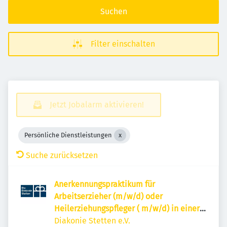
Suchen
Filter einschalten
Jetzt Jobalarm aktivieren!
Persönliche Dienstleistungen
Suche zurücksetzen
Anerkennungspraktikum für
Arbeitserzieher (m/w/d) oder
Heilerziehungspfleger ( m/w/d) in einer
Arbeitsgruppe der Remstal-Werkstätten
Diakonie Stetten e.V.