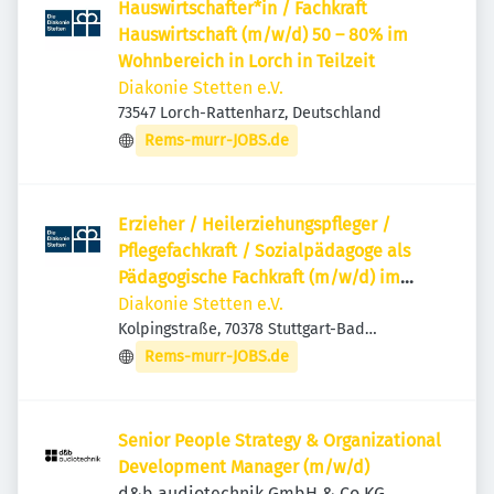
Hauswirtschafter*in / Fachkraft
Hauswirtschaft (m/w/d) 50 – 80% im
Wohnbereich in Lorch in Teilzeit
Diakonie Stetten e.V.
73547 Lorch-Rattenharz, Deutschland
Rems-murr-JOBS.de
Erzieher / Heilerziehungspfleger /
Pflegefachkraft / Sozialpädagoge als
Pädagogische Fachkraft (m/w/d) im
Ganztag an einem SBBZ
Diakonie Stetten e.V.
Kolpingstraße, 70378 Stuttgart-Bad
Cannstatt, Deutschland
Rems-murr-JOBS.de
Senior People Strategy & Organizational
Development Manager (m/w/d)
d&b audiotechnik GmbH & Co.KG