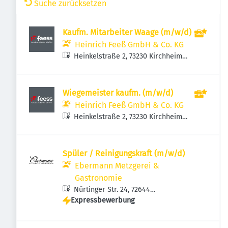
Suche zurücksetzen
Kaufm. Mitarbeiter Waage (m/w/d)
Heinrich Feeß GmbH & Co. KG
Heinkelstraße 2, 73230 Kirchheim
unter Teck, Deutschland
Wiegemeister kaufm. (m/w/d)
Heinrich Feeß GmbH & Co. KG
Heinkelstraße 2, 73230 Kirchheim
unter Teck, Deutschland
Spüler / Reinigungskraft (m/w/d)
Ebermann Metzgerei &
Gastronomie
Nürtinger Str. 24, 72644
Expressbewerbung
Oberboihingen, Deutschland