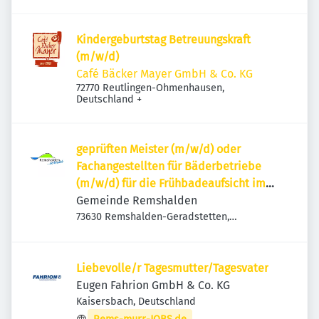
Kindergeburtstag Betreuungskraft
(m/w/d)
Café Bäcker Mayer GmbH & Co. KG
72770 Reutlingen-Ohmenhausen,
Deutschland
+
geprüften Meister (m/w/d) oder
Fachangestellten für Bäderbetriebe
(m/w/d) für die Frühbadeaufsicht im
Freibad Geradstetten
Gemeinde Remshalden
73630 Remshalden-Geradstetten,
Deutschland
Liebevolle/r Tagesmutter/Tagesvater
Eugen Fahrion GmbH & Co. KG
Kaisersbach, Deutschland