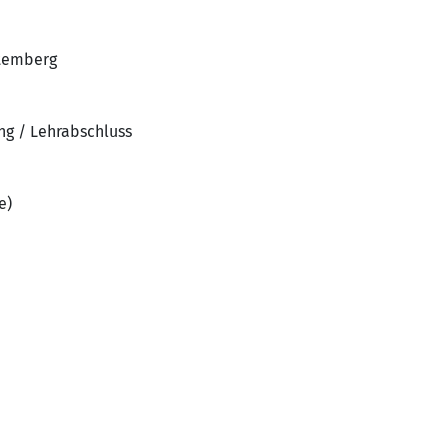
ttemberg
ng / Lehrabschluss
e)