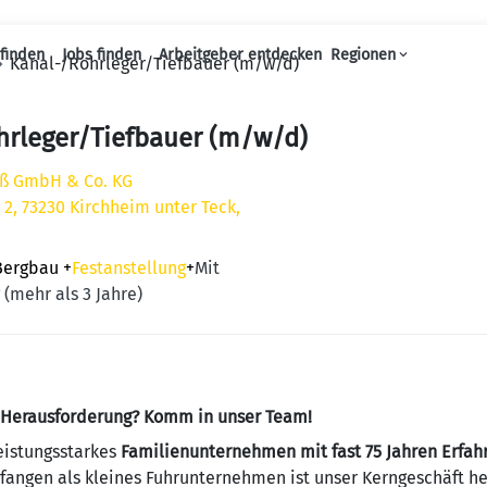
finden
Jobs finden
Arbeitgeber entdecken
Regionen
Kanal-/Rohrleger/Tiefbauer (m/w/d)
Haupt-Navigation
hrleger/Tiefbauer (m/w/d)
eß GmbH & Co. KG
 2, 73230 Kirchheim unter Teck,
Bergbau
+
Festanstellung
+
Mit
 (mehr als 3 Jahre)
n Herausforderung? Komm in unser Team!
eistungsstarkes
Familienunternehmen mit fast 75 Jahren Erfah
angen als kleines Fuhrunternehmen ist unser Kerngeschäft h