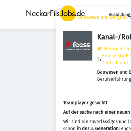
Ausbildung 
Jobs
Bauwesen und Bergbau
Kanal-/Ro
Heinrich Fe
Heinkelstraße
Deutschland
Bauwesen und 
Berufserfahrung
Teamplayer gesucht!
Auf der suche nach einer neue
Wir sind ein zuverlässiges und l
schon
in der 3. Generation!
Angef