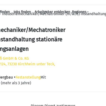
finden
Jobs finden
Arbeitgeber entdecken
Regionen
Industriemechaniker/Mechatroniker (m/w/d) Instandhaltung
Haupt-Navigation
mechaniker/Mechatroniker
standhaltung stationäre
ungsanlagen
eß GmbH & Co. KG
 124, 73230 Kirchheim unter Teck,
Bergbau
+
Festanstellung
Mit
 (mehr als 3 Jahre)
Diesem Dienst zustimmen