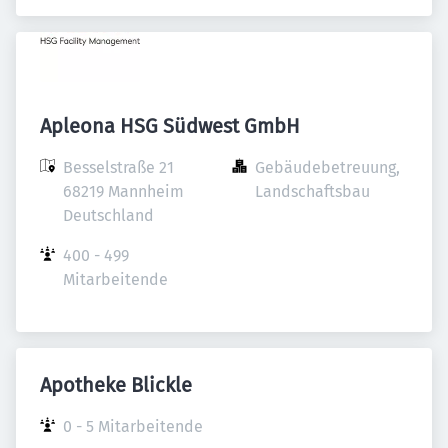
Apleona HSG Südwest GmbH
Besselstraße 21

Gebäudebetreuung, 
68219 Mannheim

Landschaftsbau
Deutschland
400 - 499 
Mitarbeitende
Apotheke Blickle
0 - 5 Mitarbeitende